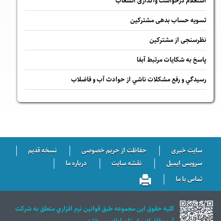
استعلام درخواست واگذاری انشعاب
تسویه حساب بدهی مشترکین
نظرسنجی از مشترکین
پاسخ به شكايات مرتبط آبفا
رسيدگي و رفع مشكلات ناشي از حوادث آب و فاضلاب
سایت خبری
حفاظت از حریم خصوصی
نسخه قدیم
سرویس ایمیل
نقشه سایت
درباره ما
تماس با ما
كليه حقوق اين مجموعه طبق قوانين نرم افزاري متعلق به شركت