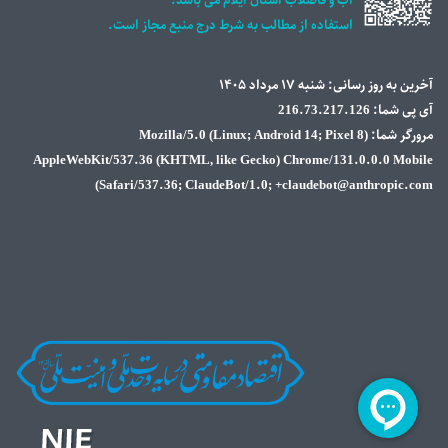
آب و فاضلاب استان ايلام می باشد.
استفاده از مطالب به شرط درج منبع مجاز است.
آخرین به روز رسانی: شنبه ۱۷ مرداد ۱۴۰۵
آی پی شما: 216.73.217.126
مرورگر شما: Mozilla/5.0 (Linux; Android 14; Pixel 8)
AppleWebKit/537.36 (KHTML, like Gecko) Chrome/131.0.0.0 Mobile
Safari/537.36; ClaudeBot/1.0; +claudebot@anthropic.com)