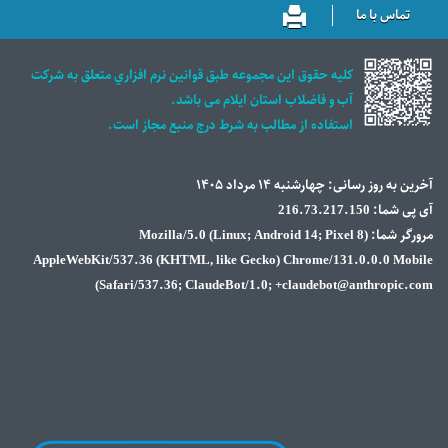
تماس با ما
كليه حقوق اين مجموعه طبق قوانين نرم افزاري متعلق به شركت
آب و فاضلاب استان ايلام می باشد.
استفاده از مطالب به شرط درج منبع مجاز است.
آخرین به روز رسانی: چهار‌شنبه ۱۴ مرداد ۱۴۰۵
آی پی شما: 216.73.217.150
مرورگر شما: Mozilla/5.0 (Linux; Android 14; Pixel 8)
AppleWebKit/537.36 (KHTML, like Gecko) Chrome/131.0.0.0 Mobile
Safari/537.36; ClaudeBot/1.0; +claudebot@anthropic.com)