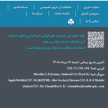
سایت خبری
حفاظت از حریم خصوصی
نسخه قدیم
سرویس ایمیل
نقشه سایت
درباره ما
تماس با ما
كليه حقوق اين مجموعه طبق قوانين نرم افزاري متعلق به شركت
آب و فاضلاب استان ايلام می باشد.
استفاده از مطالب به شرط درج منبع مجاز است.
آخرین به روز رسانی: شنبه ۱۷ مرداد ۱۴۰۵
آی پی شما: 216.73.216.216
مرورگر شما: Mozilla/5.0 (Linux; Android 14; Pixel 8)
AppleWebKit/537.36 (KHTML, like Gecko) Chrome/131.0.0.0 Mobile
Safari/537.36; ClaudeBot/1.0; +claudebot@anthropic.com)