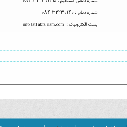
شماره تماس مستقیم : 32230135-084
شماره نمابر : 32230140-084
پست الکترونیک : info [at] abfa-ilam.com