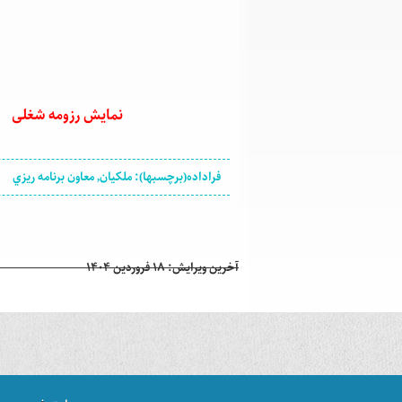
نمایش رزومه شغلی
فراداده(برچسبها): ملکیان, معاون برنامه ريزي
آخرین ویرایش: ۱۸ فروردين ۱۴۰۴