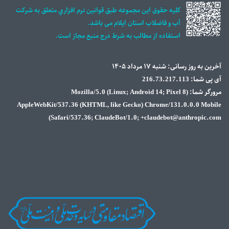
ن نرم افزاري متعلق به شركت
د.
بع مجاز است.
Mozilla/)
AppleWebKit/537.36 (KHT
Safari/537.36