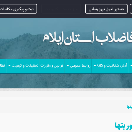
دستورالعمل بروز رساني
میز خدمت الکترونیک
ثبت و پیگیری مکاتبات 
آمار، شفافیت و GIS
روابـط عمومـی
قوانین و مقررات
تحقیقات و کیفیت
نظا
تها
ریتها