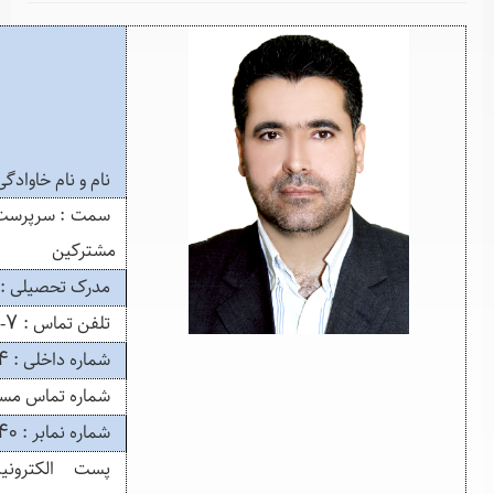
نام و نام خاوادگی : محمدرضا دادگر
سمت : سرپرست معاونت درآمد و خدمات امور
مشترکین
مدرک تحصیلی : فوق لیسانس مدیریت
تلفن تماس : 7-32230120-084
شماره داخلی : 244
شماره تماس مستقیم : 32230137-084
شماره نمابر : 32230140-084
پست الکترونیک :
info [at] abfa-