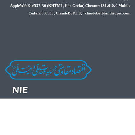
AppleWebKit/537.36 (KHTML, l
Safari/537.36; Cla