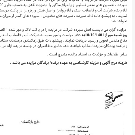
سپرده ، تضمین های معتبر تسلیم و یا مبلغ مذکور را بصورت نقدی به حساب جاری010343383000 نزد بانک ملی شعبه شادآباد
 واریز و اصل فیش واریزی را در پاکت دربسته گذاشته و در موعد مقرر به شرکت تحویل
ه های مخدوش ، سپرده های کمتر از میزان مقرر ، چک شخصی و نظایر آن ترتیب اثر داده
ر مزایده را در پاکت لاک و مهر شده
"الف"
گذاشته و حداکثر تا پایان وقت اداری
و امور محرمانه شرکت آب و فاضلاب استان ایلام به نشانی ایلام-بلوار دانشجو- میدان
 پیشنهادات طبق زمانبندی درسامانه ستاددر محل شرکت آبفای استان ایلام بازگشایی
د. حضور متقاضیان در جلسه مزایده آزاد می باشد .
ندرج است .
ه برنده/ برندگان مزایده می باشد .