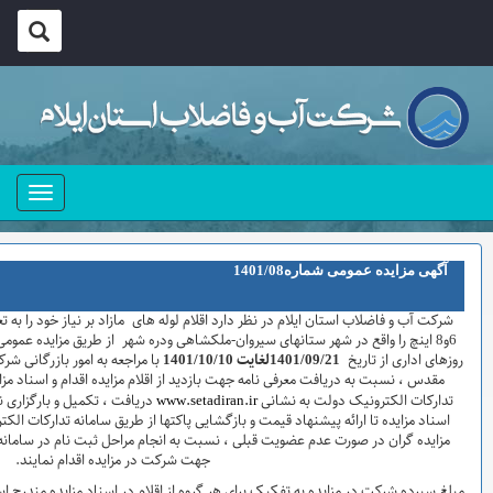
منو
تاریخ اعلام : 30/1/1402
شماره آگهی: 18-102
شرکت آب و فاضلاب استان ایلام در نظر دارد اقلام لوله های مازاد بر نیاز خود را به تعداد 9گروه شامل لوله گالوانیزه 5/2، 3، 4،
وان-ملکشاهی ودره شهر از طریق مزایده عمومی به فروش برساند ، متقاضیان می توانند در
10
/1401
با مراجعه به امور بازرگانی شرکت به نشانی ایلام-بلوار دانشجو- میدان دفاع
 بازدید از اقلام مزایده اقدام و اسناد مزایده را در مهلت ذکر شده از طریق سامانه
www.setadira
دریافت ، تکمیل و بارگزاری نمایند . ضمناً کلیه مراحل مزایده از دریافت
بازگشایی پاکتها از طریق سامانه تدارکات الکترونیک دولت انجام خواهد شد و لازم است
 نسبت به انجام مراحل ثبت نام در سامانه مذکور و دریافت گواهی امضا الکترونیکی
جهت شرکت در مزایده اقدام نمایند.
هر گروه از اقلام در اسناد مزایده مندرج است و مزایده گران مکلفند معادل مبلغ