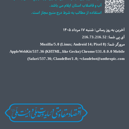
 باشد.
رج منبع مجاز است.
Mozilla/5.0 (Li)
AppleWebKit/537.36 (KHTML, 
Safari/537.36; Cla