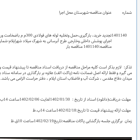
جرا
مدت پیمان
مبلغ تضمین(ریال)
تجدید خرید، بارگیری،حمل وتخلیه لوله های فولادی 300م م باضخامت ورق5با
2
2,327,972,400
ح آبرسانی به شهرک میلاد شهرایلام-شماره
 دریافت اسناد مناقصه تا پیشنهاد قیمت و بازگشایی پاکات از طریق سامانه ستاد انجام
 الف) علاوه بر بارگذاری در سامانه ستاد بصورت فیزیکی به دبیر خانه حراست واقع در
ان ایلام ، دفتر حراست الزامی می باشد.
اعت 10ق.ظ